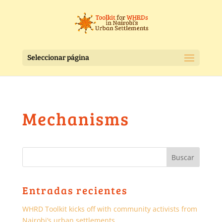
Seleccionar página
Mechanisms
Entradas recientes
WHRD Toolkit kicks off with community activists from
Nairobi’s urban settlements